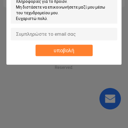
Αρχική Σελίδα
Περίπου εμείς
επαφή
Desktop Site
Sitemap
Privacy Policy
υποβολή
Ποιότητα
Μηχανές πλήρωσης δοχείων
Κίνα
εργοστάσιο.Copyright © 2025 Zhangjiagang
renda packing machinery co.,ltd. All Rights
Reserved.