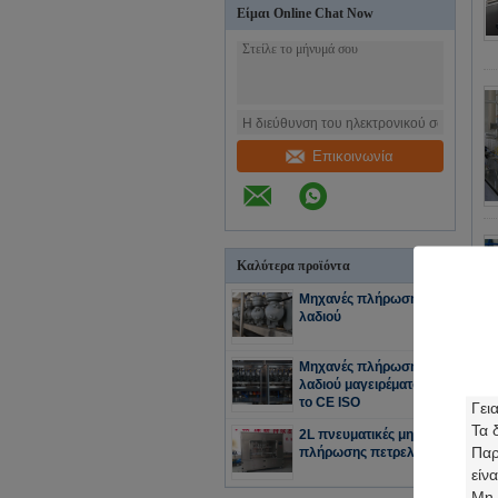
Είμαι Online Chat Now
Επικοινωνία
Καλύτερα προϊόντα
Μηχανές πλήρωσης
λαδιού
Μηχανές πλήρωσης
λαδιού μαγειρέματος με
το CE ISO
2L πνευματικές μηχανές
πλήρωσης πετρελαίου