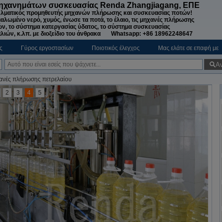
μηχανημάτων συσκευασίας Renda Zhangjiagang, ΕΠΕ
λματικός προμηθευτής μηχανών πλήρωσης και συσκευασίας ποτών!
ιαλωμένο νερό, χυμός, ένωσε τα ποτά, το έλαιο, τις μηχανές πλήρωσης
ν, το σύστημα κατεργασίας ύδατος, το σύστημα συσκευασίας
λιών, κ.λπ. με διοξείδιο του άνθρακα Whatsapp: +86 18962248647
ς
Γύρος εργοστασίων
Ποιοτικός έλεγχος
Μας ελάτε σε επαφή με
Α
ανές πλήρωσης πετρελαίου
2
3
4
5