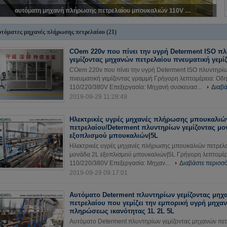
αυτόματη μηχανή πλήρωσης πετρελαίου μπουκαλιών 110V 220V 380V SUS304 1000 - 12000 BPH
τόματες μηχανές πλήρωσης πετρελαίου
(21)
COem 220v που πίνει την υγρή Determent ISO π
γεμίζοντας μηχανών πετρελαίου πνευματική γεμί
COem 220v που πίνει την υγρή Determent ISO πλυντηρίω
πνευματική γεμίζοντας γραμμή Γρήγορη λεπτομέρεια: Οδη
110/220/380V Επεξεργασία: Μηχανή συσκευασ...
Διαβά
2019-09-29 11:28:49
Ηλεκτρικές υγρές μηχανές πλήρωσης μπουκαλιώ
πετρελαίου/Determent πλυντηρίων γεμίζοντας μο
εξοπλισμού μπουκαλιών|5L
Ηλεκτρικές υγρές μηχανές πλήρωσης μπουκαλιών πετρελα
μονάδα 2L εξοπλισμού μπουκαλιών|5L Γρήγορη λεπτομέρε
110/220/380V Επεξεργασία: Μηχαν...
Διαβάστε περισσ
2019-09-29 09:17:01
Αυτόματο Determent πλυντηρίων γεμίζοντας μηχ
πετρελαίου που γεμίζει την εμπορική υγρή μηχα
πληρώσεως ικανότητας 1L 2L 5L
Αυτόματο Determent πλυντηρίων γεμίζοντας μηχανών πετρ