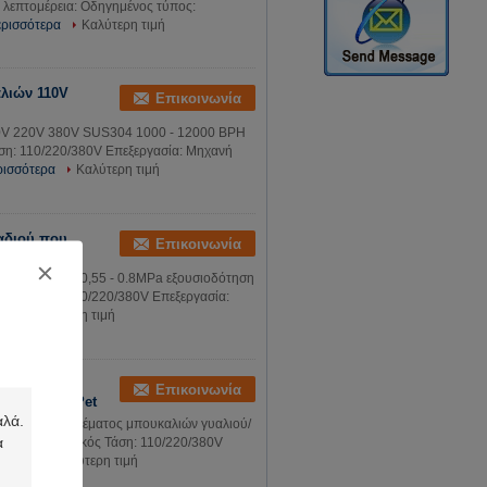
 λεπτομέρεια: Οδηγημένος τύπος:
ερισσότερα
Καλύτερη τιμή
λιών 110V
Επικοινωνία
0V 220V 380V SUS304 1000 - 12000 BPH
άση: 110/220/380V Επεξεργασία: Μηχανή
ρισσότερα
Καλύτερη τιμή
αδιού που
Επικοινωνία
υ σφραγίζουν 0,55 - 0.8MPa εξουσιοδότηση
ρικός Τάση: 110/220/380V Επεξεργασία:
ρα
Καλύτερη τιμή
0V 220V
Επικοινωνία
αλιών της Pet
λαδιού μαγειρέματος μπουκαλιών γυαλιού/
ύπος: Ηλεκτρικός Τάση: 110/220/380V
σότερα
Καλύτερη τιμή