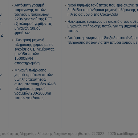
Αυτόματη γραμμή
Νερό υψηλής ταχύτητας που εμφιαλώνει τ
παραγωγής ποτών
διοξείδιο του άνθρακα μηχανή πλήρωση
ν
τσαγιού μπουκαλιών
ΓΙΑ το δαιμόνιο της Coca-Cola
ό
220V γυαλιού της PET
Ηλεκτρικός ενωμένος με διοξείδιο του άν
ύ
εξοπλισμού γεμίζοντας
μηχανών πλήρωσης ποτών για τη μηχανή 
μηχανών χυμού
ποτών
φρούτων
 Ζ
Αυτόματη ενωμένη με διοξείδιο του άνθρα
Ηλεκτρική μηχανή
πλήρωσης ποτών για την μπύρα χυμού με
πλήρωσης χυμού με τις
εγκρίσεις CE, γεμίζοντας
μονάδα ποτών
15000BPH
αποστηρωμένη
Μηχανή πλήρωσης
ν
χυμού φρούτων ποτών
υψηλής ταχύτητας/
αυτοματοποιημένο υλικό
ο
πληρώσεως χυμού
γραμμών 200-2000ml
ποτών γεμίζοντας
ς ποιότητας Μηχανές πλήρωσης δοχείων προμηθευτής. © 2022 - 2025 canfillingmac