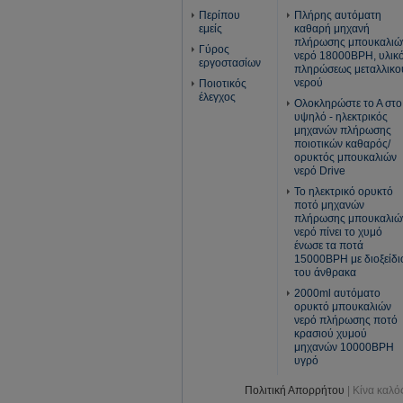
Περίπου
Πλήρης αυτόματη
εμείς
καθαρή μηχανή
πλήρωσης μπουκαλιώ
Γύρος
νερό 18000BPH, υλικ
εργοστασίων
πληρώσεως μεταλλικο
νερού
Ποιοτικός
έλεγχος
Ολοκληρώστε το Α στο
υψηλό - ηλεκτρικός
μηχανών πλήρωσης
ποιοτικών καθαρός/
ορυκτός μπουκαλιών
νερό Drive
Το ηλεκτρικό ορυκτό
ποτό μηχανών
πλήρωσης μπουκαλιώ
νερό πίνει το χυμό
ένωσε τα ποτά
15000BPH με διοξείδι
του άνθρακα
2000ml αυτόματο
ορυκτό μπουκαλιών
νερό πλήρωσης ποτό
κρασιού χυμού
μηχανών 10000BPH
υγρό
Πολιτική Απορρήτου
| Κίνα καλό