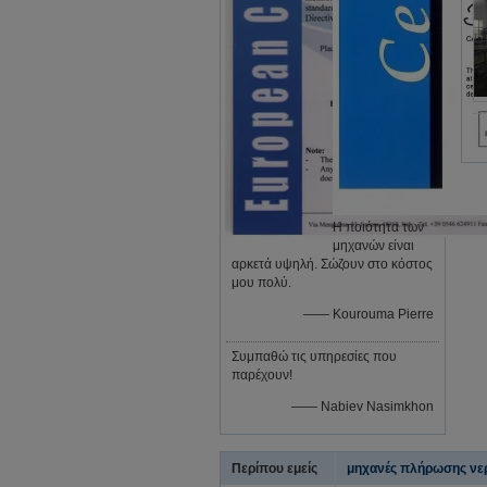
Η ποιότητα των
μηχανών είναι
αρκετά υψηλή. Σώζουν στο κόστος
μου πολύ.
—— Kourouma Pierre
Συμπαθώ τις υπηρεσίες που
παρέχουν!
—— Nabiev Nasimkhon
Περίπου εμείς
μηχανές πλήρωσης νε