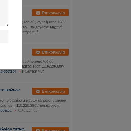
ISO μηχανών
Επικοινωνία
ανών πλήρωσης λαδιού μαγειρέματος 380V
άση: 110/220/380V Επεξεργασία: Μηχανή
σότερα
Καλύτερη τιμή
υτόματου
Επικοινωνία
 μηχανών
 φυτικού ελαίου πλήρωσης λαδιού
ς τύπος: Ηλεκτρικός Τάση: 110/220/380V
ερισσότερα
Καλύτερη τιμή
μπουκαλιών
Επικοινωνία
ιών πετρελαίου μηχανών πλήρωσης λαδιού
κός Τάση: 110/220/380V Επεξεργασία:
σσότερα
Καλύτερη τιμή
ρελαίου τύπων
Επικοινωνία