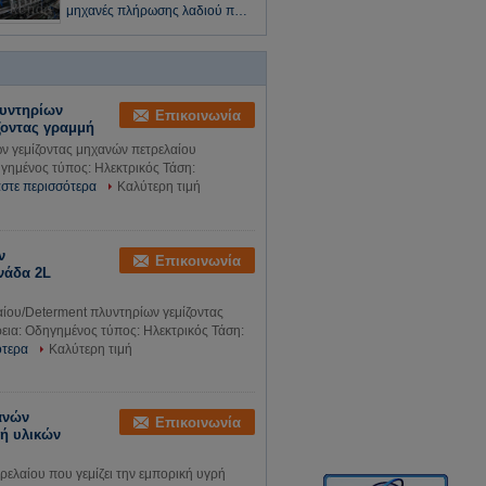
μηχανές πλήρωσης λαδιού που
σφραγίζουν 0,55 - 0.8MPa
εξουσιοδότηση 1 έτους
λυντηρίων
Επικοινωνία
ζοντας γραμμή
ν γεμίζοντας μηχανών πετρελαίου
γημένος τύπος: Ηλεκτρικός Τάση:
στε περισσότερα
Καλύτερη τιμή
ν
Επικοινωνία
νάδα 2L
ίου/Determent πλυντηρίων γεμίζοντας
ια: Οδηγημένος τύπος: Ηλεκτρικός Τάση:
ότερα
Καλύτερη τιμή
ανών
Επικοινωνία
νή υλικών
ελαίου που γεμίζει την εμπορική υγρή