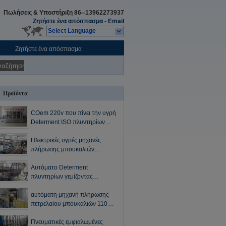
Πωλήσεις & Υποστήριξη
86--13962273937
Ζητήστε ένα απόσπασμα
-
Email
Select Language
Ζητήστε ένα απόσπασμα
ναζήτηση
Προϊόντα
COem 220v που πίνει την υγρή
Determent ISO πλυντηρίων
γεμίζοντας μηχανών πετρελαίου
πνευματική γεμίζοντας γραμμή
Ηλεκτρικές υγρές μηχανές
πλήρωσης μπουκαλιών
πετρελαίου/Determent
πλυντηρίων γεμίζοντας μονάδα
Αυτόματο Determent
2L εξοπλισμού μπουκαλιών|5L
πλυντηρίων γεμίζοντας
μηχανών πετρελαίου που
γεμίζει την εμπορική υγρή
αυτόματη μηχανή πλήρωσης
μηχανή υλικών πληρώσεως
πετρελαίου μπουκαλιών 110V
ικανότητας 1L 2L 5L
220V 380V SUS304 1000 -
12000 BPH
Πνευματικές εμφιαλωμένες