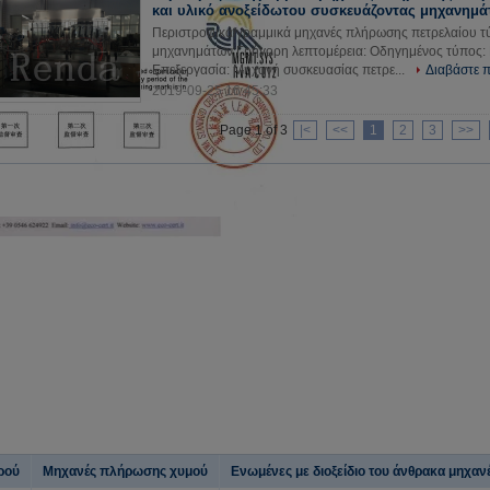
και υλικό ανοξείδωτου συσκευάζοντας μηχανημ
Περιστροφικά/γραμμικά μηχανές πλήρωσης πετρελαίου τ
μηχανημάτων Γρήγορη λεπτομέρεια: Οδηγημένος τύπος: 
Επεξεργασία: Μηχανή συσκευασίας πετρε...
Διαβάστε 
2019-09-25 16:45:33
Page 1 of 3
|<
<<
1
2
3
>>
ρού
Μηχανές πλήρωσης χυμού
Ενωμένες με διοξείδιο του άνθρακα μηχ