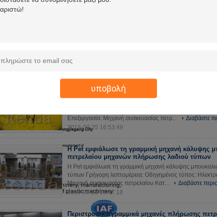
Αυτόματο γραμμικό εδώδιμο πιστοποιητικό CE 
πλήρωσης λαδιού μαγειρέματος 380V
Αυτόματο γραμμικό εδώδιμο πιστοποιητικό CE ISO μηχ
Γρήγορη λεπτομέρεια: Οδηγημένος τύπος: Ηλεκτρικός Τ
συσκευασίας πετρελαίου Κατάλληλο ...
Διαβάστε περισ
2019-09-26 11:13:13
Γεμίζοντας και σφραγίζοντας μηχανή πλήρους α
υποβολή
φυτικού ελαίου πλήρωσης λαδιού μαγειρέματος
Γεμίζοντας και σφραγίζοντας μηχανή πλήρους αυτόματου
μαγειρέματος μηχανών Γρήγορη λεπτομέρεια: Οδηγημένο
Επεξεργασία: Μηχανή συσκευασίας πετρ...
Διαβάστε π
2019-09-25 16:53:49
Η Pet εμφιάλωσε τη γραμμική μηχανή κάλυψης 
πετρελαίου μηχανών πλήρωσης λαδιού τύπων
Η Pet εμφιάλωσε τη γραμμική μηχανή κάλυψης μπουκαλ
τύπων Γρήγορη λεπτομέρεια: Οδηγημένος τύπος: Ηλεκτρι
Μηχανή συσκευασίας πετρελαίου Κατ...
Διαβάστε περι
2019-09-25 16:47:18
Περιστροφικά/γραμμικά μηχανές πλήρωσης πετ