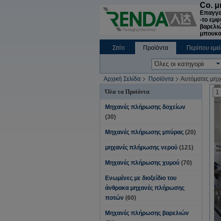
Co. 
Επαγγε
-το εμφ
βαρελιώ
μπουκα
Σπίτι
Προϊόντα
Περίπου εμεί
Ειδήσεις επιχείρησης
Αρχική Σελίδα
Προϊόντα
Αυτόματες μηχ
Όλα τα Προϊόντα
1
Μηχανές πλήρωσης δοχείων
(30)
Μηχανές πλήρωσης μπύρας
(20)
μηχανές πλήρωσης νερού
(121)
Μηχανές πλήρωσης χυμού
(70)
Ενωμένες με διοξείδιο του
άνθρακα μηχανές πλήρωσης
ποτών
(60)
Μηχανές πλήρωσης βαρελιών