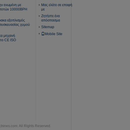
ην ενωμένη με
Μας ελάτε σε επαφή
ς ποτών 10000BPH
με
Ζητήστε ένα
θρακα εξοπλισμός
απόσπασμα
συσκευασίας χυμού
Sitemap
Mobile Site
κα μηχανή
 το CE ISO
hines.com. All Rights Reserved.