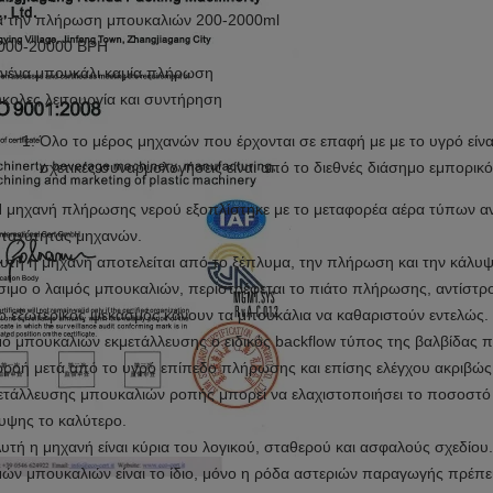
ια την πλήρωση μπουκαλιών 200-2000ml
000-20000 BPH
ανένα μπουκάλι καμία πλήρωση
ύκολες λειτουργία και συντήρηση
Όλο το μέρος μηχανών που έρχονται σε επαφή με με το υγρό είνα
σχετικές συναρμολογήσεις είναι από το διεθνές διάσημο εμπορικ
 μηχανή πλήρωσης νερού εξοπλίστηκε με το μεταφορέα αέρα τύπων αν
 ταχύτητας μηχανών.
Αυτή η μηχανή αποτελείται από το ξέπλυμα, την πλήρωση και την κάλυ
σιμο ο λαιμός μπουκαλιών, περιστρέφεται το πιάτο πλήρωσης, αντίστ
 ο εξωτερικός ψεκασμός κάνουν τα μπουκάλια να καθαριστούν εντελώ
μό μπουκαλιών εκμετάλλευσης ο ειδικός backflow τύπος της βαλβίδας 
ρροή μετά από το υγρό επίπεδο πλήρωσης και επίσης ελέγχου ακριβώς
ετάλλευσης μπουκαλιών ροπής μπορεί να ελαχιστοποιήσει το ποσοστό 
υψης το καλύτερο.
υτή η μηχανή είναι κύρια του λογικού, σταθερού και ασφαλούς σχεδίου
μών μπουκαλιών είναι το ίδιο, μόνο η ρόδα αστεριών παραγωγής πρέπει 