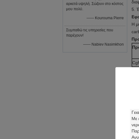
δια
αρκετά υψηλή. Σώζουν στο κόστος
μου πολύ.
5.
Έ
Εφ
—— Kourouma Pierre
Η μ
Συμπαθώ τις υπηρεσίες που
car
παρέχουν!
Προ
—— Nabiev Nasimkhon
Πρ
Cgf
Αντ
1.
Κ
2.
Ε
3.
Π
4.
Κ
Πλ
μετ
Μετ
180