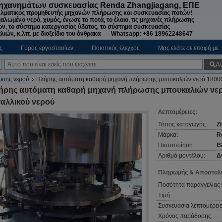
μηχανημάτων συσκευασίας Renda Zhangjiagang, ΕΠΕ
λματικός προμηθευτής μηχανών πλήρωσης και συσκευασίας ποτών!
ιαλωμένο νερό, χυμός, ένωσε τα ποτά, το έλαιο, τις μηχανές πλήρωσης
ν, το σύστημα κατεργασίας ύδατος, το σύστημα συσκευασίας
λιών, κ.λπ. με διοξείδιο του άνθρακα Whatsapp: +86 18962248647
ς
Γύρος εργοστασίων
Ποιοτικός έλεγχος
Μας ελάτε σε επαφή με
Α
ωσης νερού
Πλήρης αυτόματη καθαρή μηχανή πλήρωσης μπουκαλιών νερό 18000
ήρης αυτόματη καθαρή μηχανή πλήρωσης μπουκαλιών νε
ταλλικού νερού
Λεπτομέρειες:
Τόπος καταγωγής:
Z
Μάρκα:
R
Πιστοποίηση:
I
Αριθμό μοντέλου:
Δ
Πληρωμής & Αποστολή
Ποσότητα παραγγελίας 
Τιμή:
Συσκευασία λεπτομέρειε
Χρόνος παράδοσης: