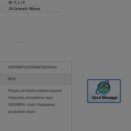
Μ / Τ, L / C
:
20 Σκηνικά / Μήνας
18000BPH|12000BPH|2000ml
9KW
Πλήρης αυτόματη καθαρή μηχανή
πλήρωσης μπουκαλιών νερό
18000BPH, υλικό πληρώσεως
μεταλλικού νερού