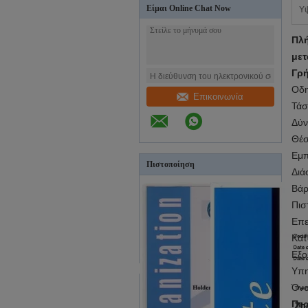
Είμαι Online Chat Now
Υ
Πλ
μετ
Γρή
Οδη
Επικοινωνία
Τάσ
Δύν
Θέσ
Εμπ
Πιστοποίηση
Διά
Βάρ
Πισ
Επε
Κατ
Εξο
Υπη
Όν
Περ