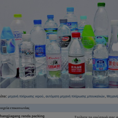
,
,
κέτα:
μηχανή πλήρωσης νερού
αυτόματη μηχανή πλήρωσης μπουκαλιών
Μηχανή
οιχεία επικοινωνίας
hangjiagang renda packing
Στείλετε το ερώτημά σας 