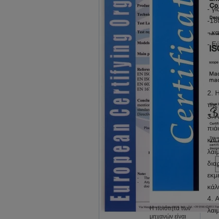
- γ
-18
- κ
- Ε
2.
Η
της
3. 
πιά
και
λαι
δια
εκμ
κάλ
4.
Α
Η ποιότητα των
λαι
μηχανών είναι