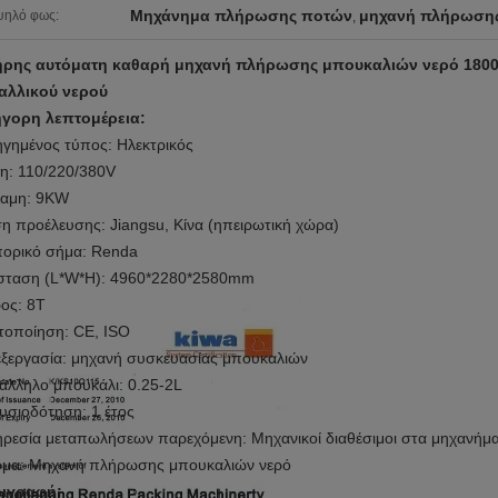
Μηχάνημα πλήρωσης ποτών
μηχανή πλήρωσης
ψηλό φως:
,
ήρης αυτόματη καθαρή μηχανή πλήρωσης μπουκαλιών νερό 180
αλλικού νερού
γορη λεπτομέρεια:
γημένος τύπος: Ηλεκτρικός
η: 110/220/380V
αμη: 9KW
η προέλευσης: Jiangsu, Κίνα (ηπειρωτική χώρα)
ορικό σήμα: Renda
σταση (L*W*H): 4960*2280*2580mm
ος: 8T
τοποίηση: CE, ISO
ξεργασία: μηχανή συσκευασίας μπουκαλιών
άλληλο μπουκάλι: 0.25-2L
υσιοδότηση: 1 έτος
ρεσία μεταπωλήσεων παρεχόμενη: Μηχανικοί διαθέσιμοι στα μηχανήμα
ομα:
Μηχανή πλήρωσης μπουκαλιών νερό
ιγραφή: