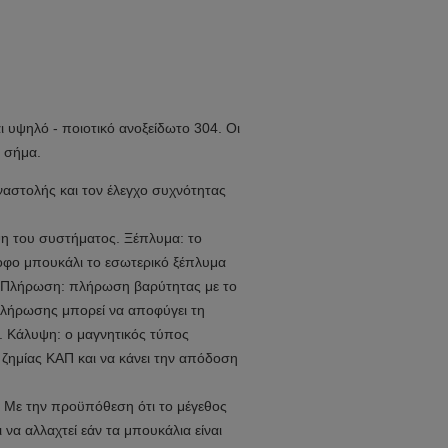
ι υψηλό - ποιοτικό ανοξείδωτο 304. Οι
ό σήμα.
αστολής και τον έλεγχο συχνότητας
ψη του συστήματος. Ξέπλυμα: το
ροφο μπουκάλι το εσωτερικό ξέπλυμα
ς. Πλήρωση: πλήρωση βαρύτητας με το
πλήρωσης μπορεί να αποφύγει τη
. Κάλυψη: ο μαγνητικός τύπος
ζημίας ΚΑΠ και να κάνει την απόδοση
. Με την προϋπόθεση ότι το μέγεθος
να αλλαχτεί εάν τα μπουκάλια είναι