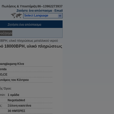
Πωλήσεις & Υποστήριξη
86--13962273937
Ζητήστε ένα απόσπασμα
-
Email
Select Language
Ζητήστε ένα απόσπασμα
ναζήτηση
BPH, υλικό πληρώσεως μεταλλικού νερού
ρό 18000BPH, υλικό πληρώσεως
hangjiagang Κίνα
enda
SO,CE
υνάμεις του Κέντρου
ς Όροι:
min:
1 ομάδα
Negotiabled
ς:
Ξύλινη κασετίνα
30 ΗΜΈΡΕΣ