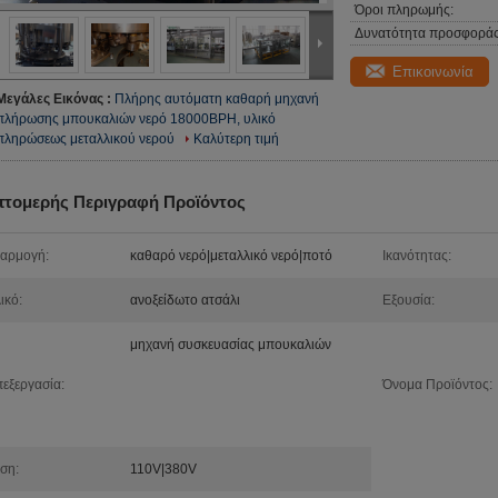
Όροι πληρωμής:
Δυνατότητα προσφοράς
Επικοινωνία
Μεγάλες Εικόνας :
Πλήρης αυτόματη καθαρή μηχανή
πλήρωσης μπουκαλιών νερό 18000BPH, υλικό
πληρώσεως μεταλλικού νερού
Καλύτερη τιμή
πτομερής Περιγραφή Προϊόντος
αρμογή:
καθαρό νερό|μεταλλικό νερό|ποτό
Ικανότητας:
ικό:
ανοξείδωτο ατσάλι
Εξουσία:
μηχανή συσκευασίας μπουκαλιών
εξεργασία:
Όνομα Προϊόντος:
ση:
110V|380V