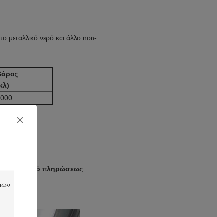
το μεταλλικό νερό και άλλο non-
Βάρος
κλ)
8000
00BPH, υλικό πληρώσεως