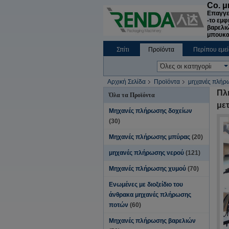
Co. 
Επαγγε
-το εμφ
βαρελιώ
μπουκα
Σπίτι
Προϊόντα
Περίπου εμεί
Ειδήσεις επιχείρησης
Αρχική Σελίδα
Προϊόντα
μηχανές πλήρ
Πλ
Όλα τα Προϊόντα
με
Μηχανές πλήρωσης δοχείων
(30)
Μηχανές πλήρωσης μπύρας
(20)
μηχανές πλήρωσης νερού
(121)
Μηχανές πλήρωσης χυμού
(70)
Ενωμένες με διοξείδιο του
άνθρακα μηχανές πλήρωσης
ποτών
(60)
Μηχανές πλήρωσης βαρελιών