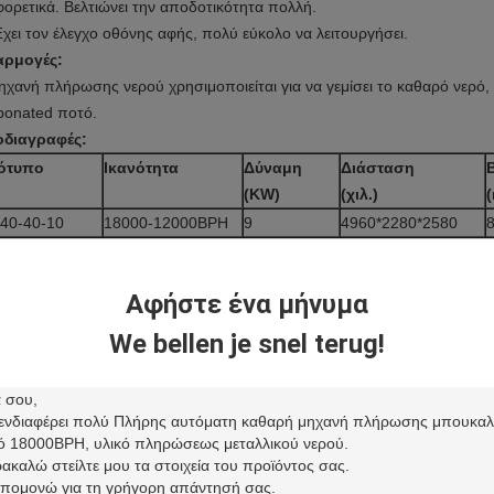
φορετικά. Βελτιώνει την αποδοτικότητα πολλή.
χει τον έλεγχο οθόνης αφής, πολύ εύκολο να λειτουργήσει.
αρμογές:
ηχανή πλήρωσης νερού χρησιμοποιείται για να γεμίσει το καθαρό νερό, 
bonated ποτό.
διαγραφές:
ότυπο
Ικανότητα
Δύναμη
Διάσταση
(KW)
(χιλ.)
(
40-40-10
18000-12000BPH
9
4960*2280*2580
αγωνιστικό πλεονέκτημα:
αλύτερη τιμή & καλύτερη ποιότητα
Αφήστε ένα μήνυμα
πί παραγγελία λεπτομέρειες
αράδοση εγκαίρως.
We bellen je snel terug!
αλή υπηρεσία διάρκειας ζωής.
ήρης αυτόματη καθαρή μηχανή πλήρωσης μπουκαλιών νερό 180
αλλικού νερού
αφορτώστε για περισσότερες λεπτομέρειες:
00-20000BPH ποτό που γεμίζει machine.pdf