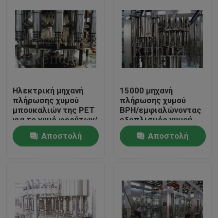
Ηλεκτρική μηχανή
15000 μηχανή
πλήρωσης χυμού
πλήρωσης χυμού
μπουκαλιών της PET
BPH/εμφιαλώνοντας
για το χυμό φρούτων/
εξοπλισμός χυμού
ποτό που
για το ποτό 10KW
Αποστολή
Αποστολή
συσκευάζει 3.2KW
Σπίτι
ερώτησης
ερώτησης
Προϊόντα
Περίπου εμείς