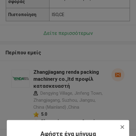
σφοράς
Πιστοποίηση
ISO,CE
Δείτε περισσότερων
Περίπου εμείς
Zhangjiagang renda packing
machinery co.,ltd προφίλ
κατασκευαστή
Dengying Village, Jinfeng Town,
Zhangjiagang, Suzhou, Jiangsu,
China (Mainland) ,China
5.0
Ελεγχμένος προμηθευτής
Αφήστε ένα μήνυμα