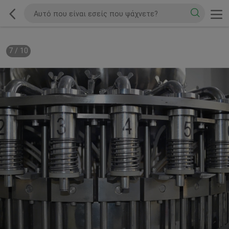
7
/
10