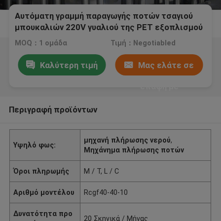
Αυτόματη γραμμή παραγωγής ποτών τσαγιού
μπουκαλιών 220V γυαλιού της PET εξοπλισμού
γεμίζοντας μηχανών χυμού φρούτων
MOQ：1 ομάδα
Τιμή：Negotiabled
Καλύτερη τιμή
Μας ελάτε σε
επαφή με
Περιγραφή προϊόντων
μηχανή πλήρωσης νερού
,
Υψηλό φως:
Μηχάνημα πλήρωσης ποτών
Όροι πληρωμής
Μ / Τ, L / C
Αριθμό μοντέλου
Rcgf40-40-10
Δυνατότητα προ
20 Σκηνικά / Μήνας