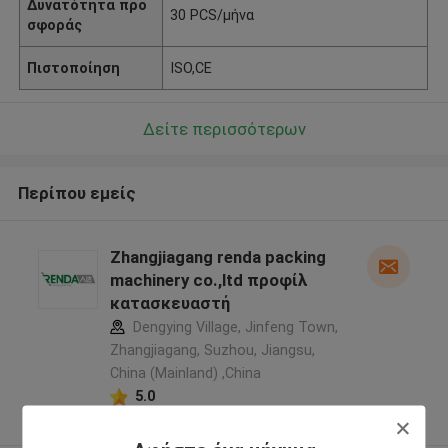
Δυνατότητα προ
30 PCS/μήνα
σφοράς
Πιστοποίηση
ISO,CE
Δείτε περισσότερων
Περίπου εμείς
Zhangjiagang renda packing
machinery co.,ltd προφίλ
κατασκευαστή
Dengying Village, Jinfeng Town,
Zhangjiagang, Suzhou, Jiangsu,
China (Mainland) ,China
5.0
Ελεγχμένος προμηθευτής