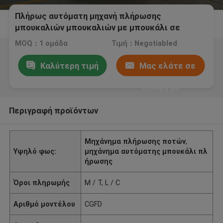
Πλήρως αυτόματη μηχανή πλήρωσης
μπουκαλιών μπουκαλιών με μπουκάλι σε
φιάλες γυαλιού φιαλών PET 380V
MOQ：1 ομάδα
Τιμή：Negotiabled
Καλύτερη τιμή
Μας ελάτε σε
επαφή με
Περιγραφή προϊόντων
Μηχάνημα πλήρωσης ποτών
,
Υψηλό φως:
μηχάνημα αυτόματης μπουκάλι πλ
ήρωσης
Όροι πληρωμής
Μ / Τ, L / C
Αριθμό μοντέλου
CGFD