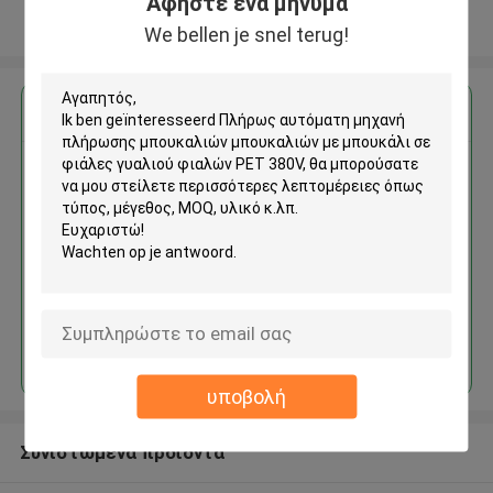
Αφήστε ένα μήνυμα
Δείτε περισσότερων
We bellen je snel terug!
Αποκτήστε την καλύτερη τιμή για
Πλήρως αυτόματη μηχανή
πλήρωσης μπουκαλιών
μπουκαλιών με μπουκάλι σε
φιάλες γυαλιού φιαλών PET
380V
Να συνεχίσει
υποβολή
Συνιστώμενα προϊόντα