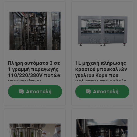
Πλήρη αυτόματα 3 σε
1L μηχανή πλήρωσης
1 γραμμή παραγωγής
κρασιού μπουκαλιών
110/220/380V ποτών
γυαλιού Κορκ που
μηχανημάτων
καλύπτει την ευθεία
κάλυψης πλύσης
μηχανή σκαφών της
Αποστολή
Αποστολή
γεμίζοντας μηχανών
γραμμής
Σπίτι
κρασιού
ερώτησης
ερώτησης
Προϊόντα
Περίπου εμείς