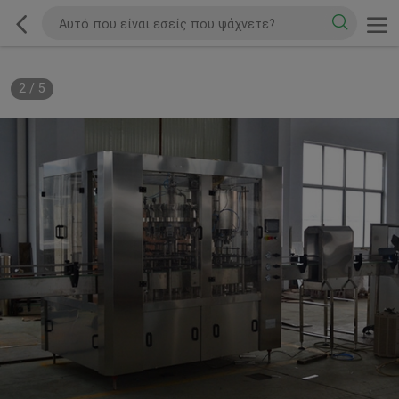
2
/
5