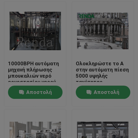
10000BPH αυτόματη
Ολοκληρώστε το Α
μηχανή πλήρωσης
στην αυτόματη πίεση
μπουκαλιών νερό
5000 υψηλής
εργοστασίου νερού
ταχύτητας
cgf18-18-6 3--1
γεμίζοντας μηχανών
Αποστολή
Αποστολή
μπουκαλιών νερό Ζ
Σπίτι
bph
ερώτησης
ερώτησης
Προϊόντα
Περίπου εμείς