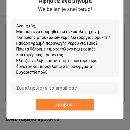
Αφήστε ένα μήνυμα
Δείτε περισσότερων
We bellen je snel terug!
Αποκτήστε την καλύτερη τιμή για
Εύκολη μηχανή πλήρωσης
μπουκαλιών νερό λειτουργίας
ορυκτή/καθαρή γραμμή
παραγωγής νερού
Να συνεχίσει
υποβολή
Συνιστώμενα προϊόντα