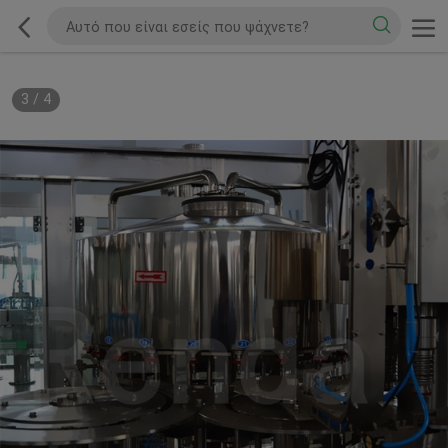
3
/
4