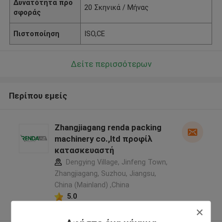
Δυνατότητα προ
20 Σκηνικά / Μήνας
σφοράς
Πιστοποίηση
ISO,CE
Δείτε περισσότερων
Περίπου εμείς
Zhangjiagang renda packing
machinery co.,ltd προφίλ
κατασκευαστή
Dengying Village, Jinfeng Town,
Zhangjiagang, Suzhou, Jiangsu,
China (Mainland) ,China
5.0
Ελεγχμένος προμηθευτής